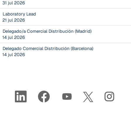
31 jul 2026
Laboratory Lead
21 jul 2026
Delegado/a Comercial Distribución (Madrid)
14 jul 2026
Delegado Comercial Distribución (Barcelona)
14 jul 2026
S
S
S
S
S
e
e
e
e
e
a
a
a
a
a
b
b
b
b
b
r
r
r
r
r
e
e
e
e
e
e
e
e
e
e
n
n
n
n
n
u
u
u
u
u
n
n
n
n